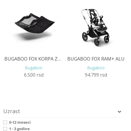
BEBE
IGRAČKE
BRENDOVI
AKCIJA
BUGABOO FOX KORPA ZA STVARI
BUGABOO FOX RAM+ ALU
Bugaboo
Bugaboo
6.500
rsd
94.799
rsd
Uzrast
0-12 meseci
1 - 3 godine