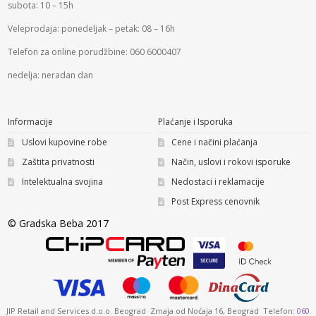
subota: 10 – 15h
Veleprodaja: ponedeljak – petak: 08 – 16h
Telefon za online porudžbine: 060 6000407
nedelja: neradan dan
Informacije
Plaćanje i Isporuka
Uslovi kupovine robe
Cene i načini plaćanja
Zaštita privatnosti
Način, uslovi i rokovi isporuke
Intelektualna svojina
Nedostaci i reklamacije
Post Express cenovnik
© Gradska Beba 2017
JIP Retail and Services d.o.o. Beograd Zmaja od Noćaja 16, Beograd Telefon:
060