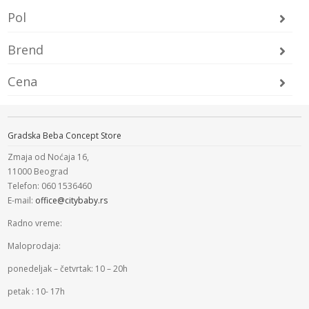
Pol
Brend
Cena
Gradska Beba Concept Store
Zmaja od Noćaja 16,
11000 Beograd
Telefon: 060 1536460
E-mail:
office@citybaby.rs
Radno vreme:
Maloprodaja:
ponedeljak – četvrtak: 10 – 20h
petak : 10- 17h