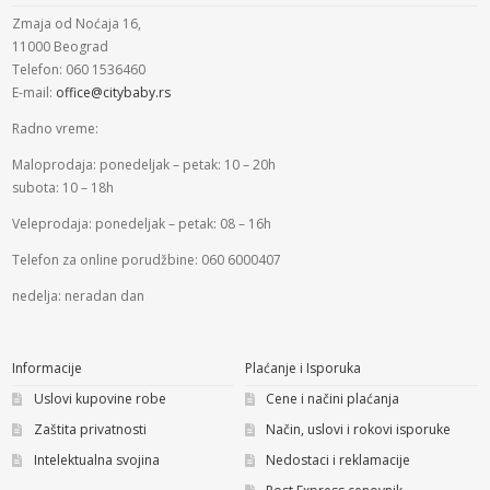
Zmaja od Noćaja 16,
11000 Beograd
Telefon: 060 1536460
E-mail:
office@citybaby.rs
Radno vreme:
Maloprodaja: ponedeljak – petak: 10 – 20h
subota: 10 – 18h
Veleprodaja: ponedeljak – petak: 08 – 16h
Telefon za online porudžbine: 060 6000407
nedelja: neradan dan
Informacije
Plaćanje i Isporuka
Uslovi kupovine robe
Cene i načini plaćanja
Zaštita privatnosti
Način, uslovi i rokovi isporuke
Intelektualna svojina
Nedostaci i reklamacije