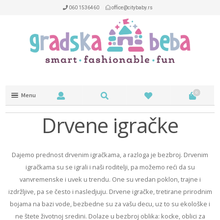
060 1536460
office@citybaby.rs
0
Menu
Trotineti i kacige
Drvene igračke
NA OTVORENOM
Dajemo prednost drvenim igračkama, a razloga je bezbroj. Drvenim
NAOČARE
igračkama su se igrali i naši roditelji, pa možemo reći da su
vanvremenske i uvek u trendu. One su vredan poklon, trajne i
DEČIJA SOBA
izdržljive, pa se često i nasledjuju. Drvene igračke, tretirane prirodnim
HRANJENJE
bojama na bazi vode, bezbedne su za vašu decu, uz to su ekološke i
ne štete životnoj sredini. Dolaze u bezbroj oblika: kocke, oblici za