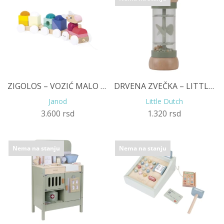
ZIGOLOS – VOZIĆ MALO JAGNJE
DRVENA ZVEČKA – LITTLE FARM
Janod
Little Dutch
3.600
rsd
1.320
rsd
Nema na stanju
Nema na stanju