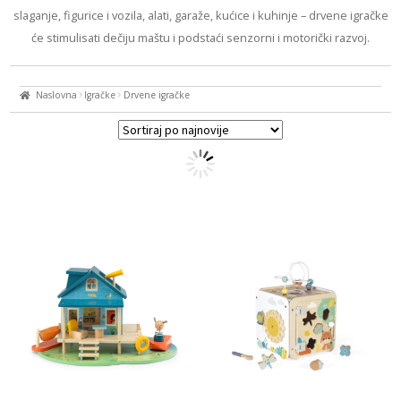
BEBE
slaganje, figurice i vozila, alati, garaže, kućice i kuhinje – drvene igračke
će stimulisati dečiju maštu i podstaći senzorni i motorički razvoj.
IGRAČKE
BRENDOVI
Naslovna
Igračke
Drvene igračke
AKCIJA