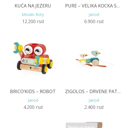
KUĆA NA JEZERU
PURE – VELIKA KOCKA SA AKTIVNOSTIMA
Moulin Roty
Janod
12.200
rsd
6.900
rsd
BRICO’KIDS – ROBOT
ZIGOLOS – DRVENE PATKICE
Janod
Janod
4.200
rsd
2.400
rsd
Nema na stanju