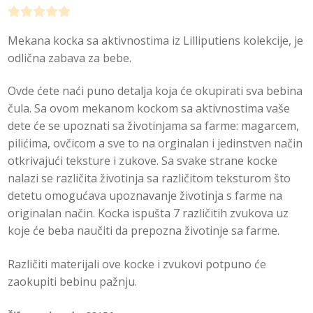
O
Mekana kocka sa aktivnostima iz Lilliputiens kolekcije, je
c
odlična zabava za bebe.
e
n
Ovde ćete naći puno detalja koja će okupirati sva bebina
j
čula. Sa ovom mekanom kockom sa aktivnostima vaše
e
dete će se upoznati sa životinjama sa farme: magarcem,
n
pilićima, ovčicom a sve to na orginalan i jedinstven način
o
otkrivajući teksture i zukove. Sa svake strane kocke
0
nalazi se različita životinja sa različitom teksturom što
o
detetu omogućava upoznavanje životinja s farme na
d
originalan način. Kocka ispušta 7 različitih zvukova uz
5
koje će beba naučiti da prepozna životinje sa farme.
Različiti materijali ove kocke i zvukovi potpuno će
zaokupiti bebinu pažnju.