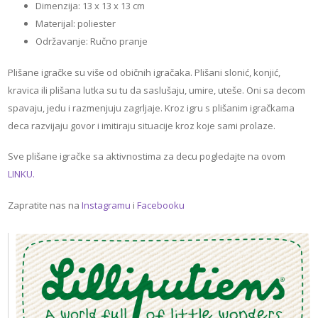
Dimenzija: 13 x 13 x 13 cm
Materijal: poliester
Održavanje: Ručno pranje
Plišane igračke su više od običnih igračaka. Plišani slonić, konjić,
kravica ili plišana lutka su tu da saslušaju, umire, uteše. Oni sa decom
spavaju, jedu i razmenjuju zagrljaje. Kroz igru s plišanim igračkama
deca razvijaju govor i imitiraju situacije kroz koje sami prolaze.
Sve plišane igračke sa aktivnostima za decu pogledajte na ovom
LINKU.
Zapratite nas na
Instagramu
i
Facebooku