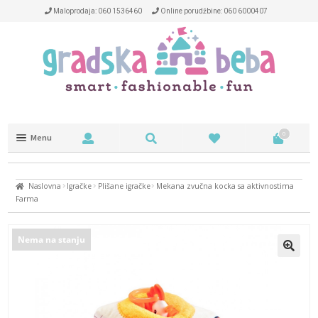
Maloprodaja: 060 1536460
Online porudžbine: 060 6000407
0
Menu
Trotineti i kacige
Naslovna
Igračke
Plišane igračke
Mekana zvučna kocka sa aktivnostima
NA OTVORENOM
Farma
NAOČARE
Nema na stanju
DEČIJA SOBA
HRANJENJE