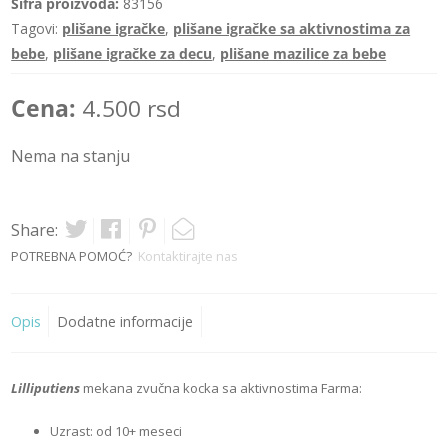
Šifra proizvoda:
83156
Tagovi:
plišane igračke
,
plišane igračke sa aktivnostima za
bebe
,
plišane igračke za decu
,
plišane mazilice za bebe
Cena:
4.500
rsd
Nema na stanju
Share:
POTREBNA POMOĆ?
Kontaktirajte nas
Opis
Dodatne informacije
Lilliputiens
mekana zvučna kocka sa aktivnostima Farma:
Uzrast: od 10+ meseci