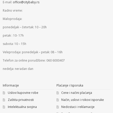
E-mail:
office@citybaby.rs
Radno vreme:
Maloprodaja:
ponedeljak – četvrtak: 10 – 20h
petak : 10- 17h
subota: 10 – 15h
Veleprodaja: ponedeljak – petak: 08 – 16h
Telefon za online porudžbine: 060 6000407
nedelja: neradan dan
Informacije
Plaćanje i Isporuka
Uslovi kupovine robe
Cene i načini plaćanja
Zaštita privatnosti
Način, uslovi i rokovi isporuke
Intelektualna svojina
Nedostaci i reklamacije