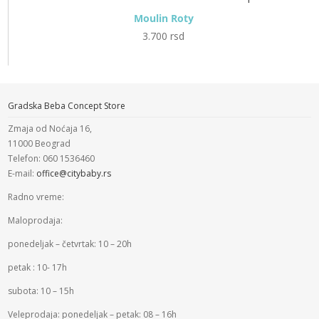
Moulin Roty
3.700
rsd
Gradska Beba Concept Store
Zmaja od Noćaja 16,
11000 Beograd
Telefon: 060 1536460
E-mail:
office@citybaby.rs
Radno vreme:
Maloprodaja:
ponedeljak – četvrtak: 10 – 20h
petak : 10- 17h
subota: 10 – 15h
Veleprodaja: ponedeljak – petak: 08 – 16h