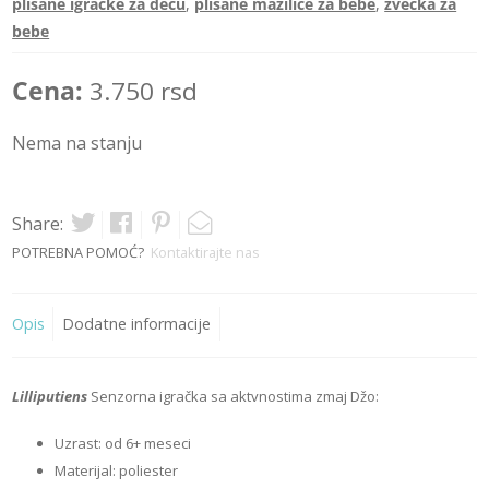
plišane igračke za decu
,
plišane mazilice za bebe
,
zvečka za
bebe
Cena:
3.750
rsd
Nema na stanju
Share:
POTREBNA POMOĆ?
Kontaktirajte nas
Opis
Dodatne informacije
Lilliputiens
Senzorna igračka sa aktvnostima zmaj Džo:
Uzrast: od 6+ meseci
Materijal: poliester