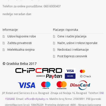
Telefon za online porudžbine: 060 6000407
nedelja: neradan dan
Informacije
Plaćanje i Isporuka
Uslovi kupovine robe
Cene i načini plaćanja
Zaštita privatnosti
Način, uslovi i rokovi isporuke
Intelektualna svojina
Nedostaci i reklamacije
Post Express cenovnik
© Gradska Beba 2017
JIP Retail and Services d.o.o. Beograd Zmaja od Noćaja 16, Beograd Telefon:
060
1536460
Email:
office@citybaby.rs
Matični broj firme: 21005991 PIB (poreski
identifikacioni broj): 108470229 Pretežna delatnost: 4690 - Nespecijalizovana