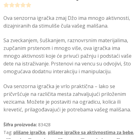
O
Ova senzorna igračka zmaj Džo ima mnogo aktivnosti,
c
dizajniranih da stimuliše čula vašeg mališana.
e
n
Sa zveckanjem, šuškanjem, raznovrsnim materijalima,
j
zupčanim prstenom i mnogo više, ova igračka ima
e
mnogo aktivnosti koje će privući pažnju i podstaći vaše
n
dete na istraživanje. Prstenovi na vencu su odvojivi, što
o
omogućava dodatnu interakciju i manipulaciju.
0
o
Ova senzorna igračka je vrlo praktična – lako se
d
pričvršćuje na različita mesta zahvaljujući priloženim
5
vezicama. Možete je postaviti na ogradicu, kolica ili
krevetić, prilagođavajući je potrebama vašeg mališana.
Šifra proizvoda:
83428
Tag:
plišane igračke
,
plišane igračke sa aktivnostima za bebe
,