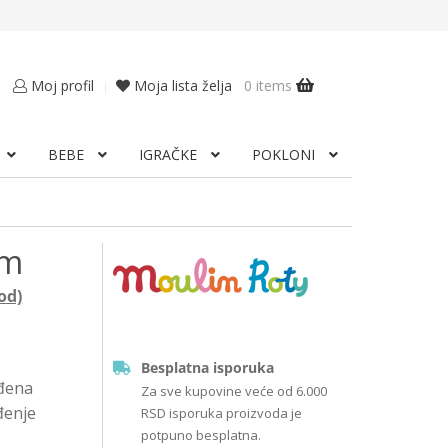
0 items
Moj profil
Moja lista želja
BEBE
IGRAČKE
POKLONI
em
od)
Besplatna isporuka
ođena
Za sve kupovine veće od 6.000
đenje
RSD isporuka proizvoda je
potpuno besplatna.