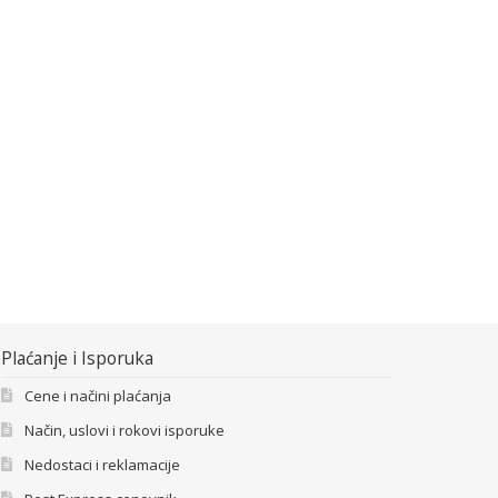
Plaćanje i Isporuka
Cene i načini plaćanja
Način, uslovi i rokovi isporuke
Nedostaci i reklamacije