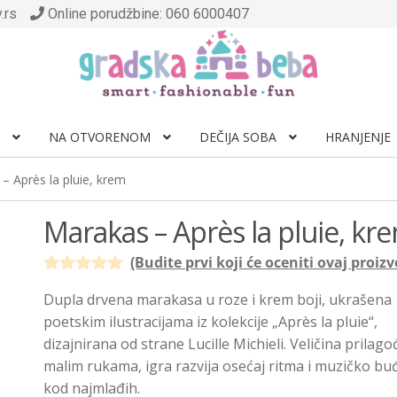
.rs
Online porudžbine: 060 6000407
NA OTVORENOM
DEČIJA SOBA
HRANJENJE
– Après la pluie, krem
Marakas – Après la pluie, kr
(Budite prvi koji će oceniti ovaj proizv
O
Dupla drvena marakasa u roze i krem boji, ukrašena
c
poetskim ilustracijama iz kolekcije „Après la pluie“,
e
dizajnirana od strane Lucille Michieli. Veličina prilag
n
malim rukama, igra razvija osećaj ritma i muzičko bu
j
kod najmlađih.
e