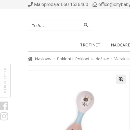
Maloprodaja: 060 1536460
office@citybaby
Traži:
TROTINETI
NAOČARE
Naslovna
Pokloni
Pokloni za dečake
Marakas 
NEWSLETTER