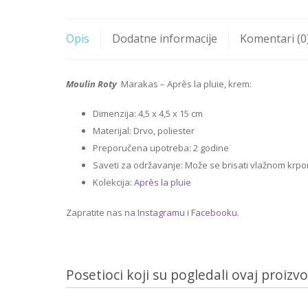
Opis
Dodatne informacije
Komentari (0
Moulin Roty
Marakas – Après la pluie, krem:
Dimenzija: 4,5 x 4,5 x 15 cm
Materijal: Drvo, poliester
Preporučena upotreba: 2 godine
Saveti za održavanje: Može se brisati vlažnom krpo
Kolekcija:
Après la pluie
Zapratite nas na
Instagramu
i
Facebooku
.
Posetioci koji su pogledali ovaj proizvo