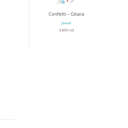
Confetti – Gitara
Confe
Janod
4.800
rsd