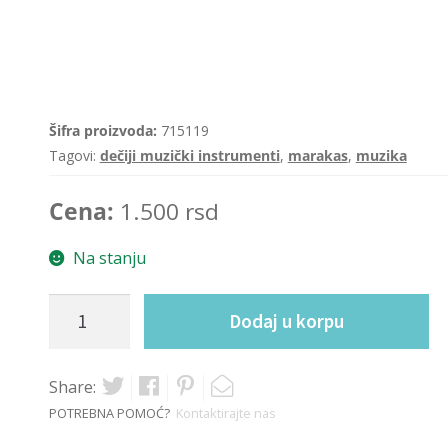
n
o
0
o
d
Šifra proizvoda:
715119
5
Tagovi:
dečiji muzički instrumenti
,
marakas
,
muzika
Cena:
1.500
rsd
Na stanju
Marakas
Dodaj u korpu
-
Après
la
Share:
pluie,
POTREBNA POMOĆ?
Kontaktirajte nas
krem