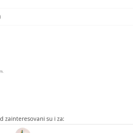
quantity
)
m.
d zainteresovani su i za: