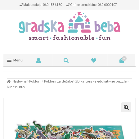
Maloprodaja: 060 1536460
Online porudžbine: 060 6000407
0
Menu
Trotineti i kacige
Naslovna
Pokloni
Pokloni za dečake
3D kartonske edukativne puzzle –
NA OTVORENOM
Dinosaurusi
NAOČARE
DEČIJA SOBA
HRANJENJE