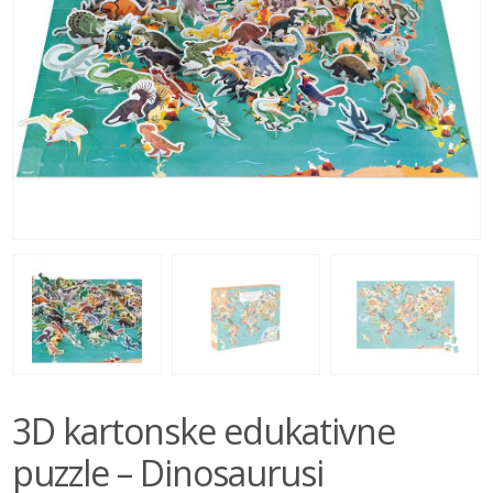
BEBE
IGRAČKE
BRENDOVI
AKCIJA
3D kartonske edukativne
puzzle – Dinosaurusi