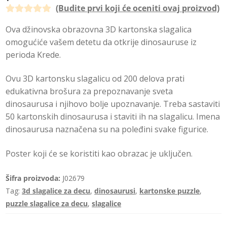
(Budite prvi koji će oceniti ovaj proizvod)
O
Ova džinovska obrazovna 3D kartonska slagalica
c
omogućiće vašem detetu da otkrije dinosauruse iz
e
perioda Krede.
n
j
Ovu 3D kartonsku slagalicu od 200 delova prati
e
edukativna brošura za prepoznavanje sveta
n
dinosaurusa i njihovo bolje upoznavanje. Treba sastaviti
o
50 kartonskih dinosaurusa i staviti ih na slagalicu. Imena
0
dinosaurusa naznačena su na poleđini svake figurice.
o
d
Poster koji će se koristiti kao obrazac je uključen.
5
Šifra proizvoda:
J02679
Tag:
3d slagalice za decu
,
dinosaurusi
,
kartonske puzzle
,
puzzle slagalice za decu
,
slagalice