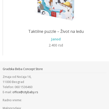
Taktilne puzzle – Život na ledu
Janod
2.400
rsd
Gradska Beba Concept Store
Zmaja od Noćaja 16,
11000 Beograd
Telefon: 060 1536460
E-mail:
office@citybaby.rs
Radno vreme:
Maloprodaja: