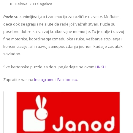
Delova: 200 slagalica
Puzle
su zanimljiva igra i zanimacija za različite uzraste. Međutim,
deca dok se igraju i ne slute da rade još važnih stvari. Puzle su
posebno dobre za razvoj kratkotrajne memorije. Tu je dalje i razvoj
fine motorike, koordinacija između oka i ruke, vežbanje strpljenja i
koncentracije, ali i razvoj samopouzdanja jednom kada je zadatak
savladan.
Sve kartonske puzzle za decu pogledajte na ovom
LINKU.
Zapratite nas na
Instagramu
i
Facebooku
.