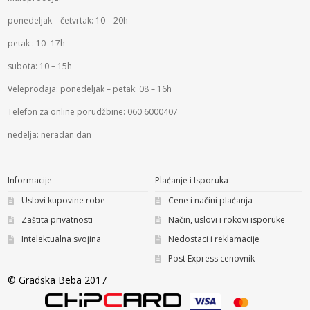
ponedeljak – četvrtak: 10 – 20h
petak : 10- 17h
subota: 10 – 15h
Veleprodaja: ponedeljak – petak: 08 – 16h
Telefon za online porudžbine: 060 6000407
nedelja: neradan dan
Informacije
Plaćanje i Isporuka
Uslovi kupovine robe
Cene i načini plaćanja
Zaštita privatnosti
Način, uslovi i rokovi isporuke
Intelektualna svojina
Nedostaci i reklamacije
Post Express cenovnik
© Gradska Beba 2017