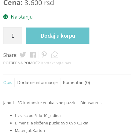
Cena:
3.600
rsd
Na stanju
3D
Dodaj u korpu
kartonske
edukativne
puzzle
Share:
-
POTREBNA POMOĆ?
Kontaktirajte nas
Dinosaurusi
quantity
Opis
Dodatne informacije
Komentari (0)
Janod – 3D kartonske edukativne puzzle – Dinosaurusi:
Uzrast: od 6 do 10 godina
Dimenzija složene puzle: 99 x 69 x 0,2 cm
Materijal: Karton