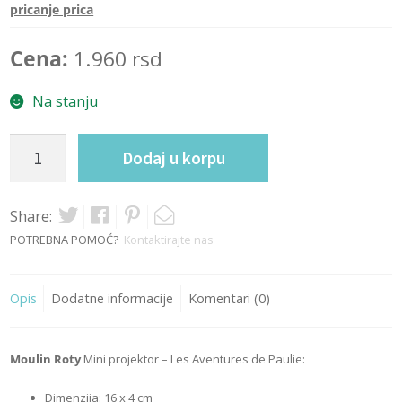
pricanje prica
Cena:
1.960
rsd
Na stanju
Mini
Dodaj u korpu
projektor
-
Les
Share:
Aventures
POTREBNA POMOĆ?
Kontaktirajte nas
de
Paulie
Opis
Dodatne informacije
Komentari (0)
quantity
Moulin Roty
Mini projektor – Les Aventures de Paulie:
Dimenzija: 16 x 4 cm