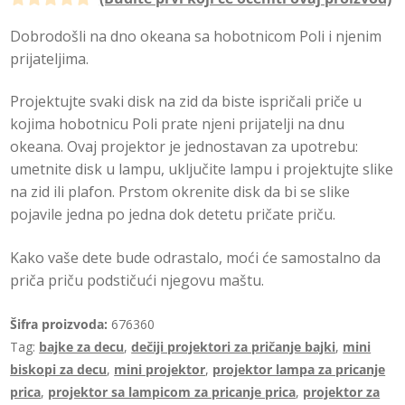
O
Dobrodošli na dno okeana sa hobotnicom Poli i njenim
c
prijateljima.
e
n
Projektujte svaki disk na zid da biste ispričali priče u
j
kojima hobotnicu Poli prate njeni prijatelji na dnu
e
okeana. Ovaj projektor je jednostavan za upotrebu:
n
umetnite disk u lampu, uključite lampu i projektujte slike
o
na zid ili plafon. Prstom okrenite disk da bi se slike
0
pojavile jedna po jedna dok detetu pričate priču.
o
d
Kako vaše dete bude odrastalo, moći će samostalno da
5
priča priču podstičući njegovu maštu.
Šifra proizvoda:
676360
Tag:
bajke za decu
,
dečiji projektori za pričanje bajki
,
mini
biskopi za decu
,
mini projektor
,
projektor lampa za pricanje
prica
,
projektor sa lampicom za pricanje prica
,
projektor za