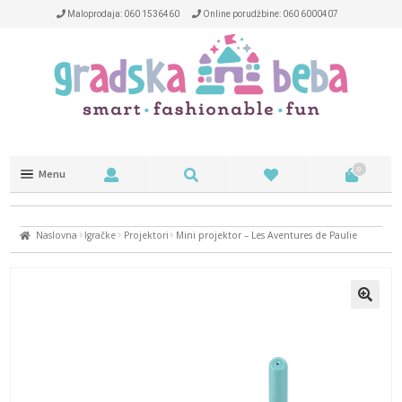
Maloprodaja: 060 1536460
Online porudžbine: 060 6000407
0
Menu
Trotineti i kacige
Naslovna
Igračke
Projektori
Mini projektor – Les Aventures de Paulie
NA OTVORENOM
NAOČARE
DEČIJA SOBA
HRANJENJE