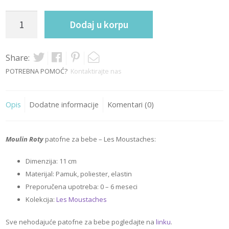
Patofne
Dodaj u korpu
maca
Lulu
-
Share:
Les
POTREBNA POMOĆ?
Kontaktirajte nas
Moustaches
quantity
Opis
Dodatne informacije
Komentari (0)
Moulin Roty
patofne za bebe – Les Moustaches:
Dimenzija: 11 cm
Materijal: Pamuk, poliester, elastin
Preporučena upotreba: 0 – 6 meseci
Kolekcija:
Les Moustaches
Sve nehodajuće patofne za bebe pogledajte na
linku
.