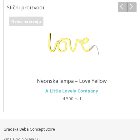
Slični proizvodi
Nema na stanju
Neonska lampa – Love Yellow
A Little Lovely Company
4.500
rsd
Gradska Beba Concept Store
Zmaja od Noćaja 16,