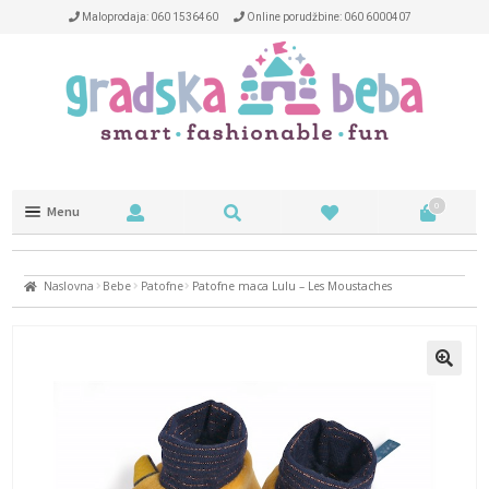
Maloprodaja: 060 1536460
Online porudžbine: 060 6000407
0
Menu
Trotineti i kacige
Naslovna
Bebe
Patofne
Patofne maca Lulu – Les Moustaches
NA OTVORENOM
NAOČARE
DEČIJA SOBA
HRANJENJE