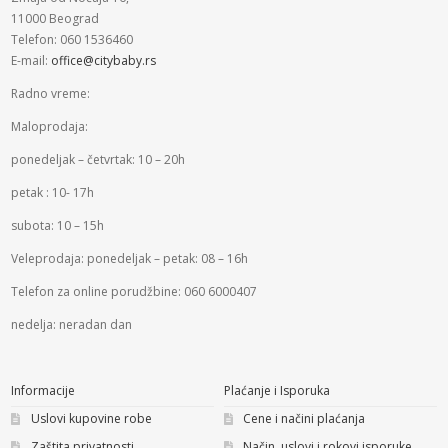
11000 Beograd
Telefon: 060 1536460
E-mail:
office@citybaby.rs
Radno vreme:
Maloprodaja:
ponedeljak – četvrtak: 10 – 20h
petak : 10- 17h
subota: 10 – 15h
Veleprodaja: ponedeljak – petak: 08 – 16h
Telefon za online porudžbine: 060 6000407
nedelja: neradan dan
Informacije
Plaćanje i Isporuka
Uslovi kupovine robe
Cene i načini plaćanja
Zaštita privatnosti
Način, uslovi i rokovi isporuke