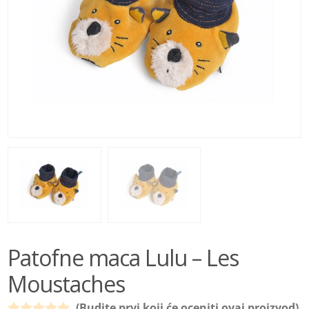
BEBE
IGRAČKE
BRENDOVI
AKCIJA
Patofne maca Lulu – Les
Moustaches
(Budite prvi koji će oceniti ovaj proizvod)