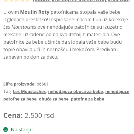
O
U ovim
Moulin Roty
patofnicama stopala vaše bebe
c
izgledaće preslatko! Inspirisane macom Lulu iz kolekcije
e
Les Moustaches
ove nehodajuće patofnice su izuzetno
n
mekane i izrađene od najkvalitetnijih materijala. Ove
j
patofnice za bebe učiniće da stopala vaše bebe budu
e
tople obavijajući ih nežnošću i mekoćom. Predivan i
n
zabavan poklon za decu.
o
0
o
d
Šifra proizvoda:
666011
5
Tag:
Les Moustaches
,
nehodajuća obuca za bebe
,
nehodajuce
patofne za bebe
,
obuća za bebe
,
patofne za bebe
Cena:
2.500
rsd
Na stanju