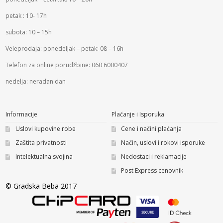
petak : 10- 17h
subota: 10 – 15h
Veleprodaja: ponedeljak – petak: 08 – 16h
Telefon za online porudžbine: 060 6000407
nedelja: neradan dan
Informacije
Plaćanje i Isporuka
Uslovi kupovine robe
Cene i načini plaćanja
Zaštita privatnosti
Način, uslovi i rokovi isporuke
Intelektualna svojina
Nedostaci i reklamacije
Post Express cenovnik
© Gradska Beba 2017