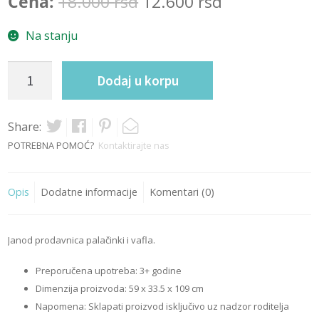
Original
Current
Cena:
18.000
rsd
12.600
rsd
price
price
was:
is:
Na stanju
18.000 rsd.
12.600 rsd.
Prodavnica
Dodaj u korpu
Palačinki
i
Vafla
Share:
quantity
POTREBNA POMOĆ?
Kontaktirajte nas
Opis
Dodatne informacije
Komentari (0)
Janod prodavnica palačinki i vafla.
Preporučena upotreba: 3+ godine
Dimenzija proizvoda: 59 x 33.5 x 109 cm
Napomena: Sklapati proizvod isključivo uz nadzor roditelja