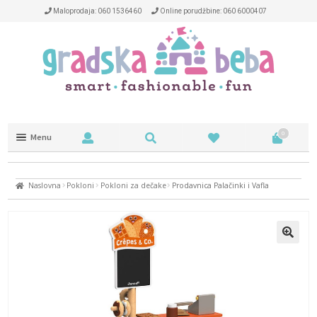
Maloprodaja: 060 1536460
Online porudžbine: 060 6000407
0
Menu
Trotineti i kacige
Naslovna
Pokloni
Pokloni za dečake
Prodavnica Palačinki i Vafla
NA OTVORENOM
NAOČARE
DEČIJA SOBA
HRANJENJE