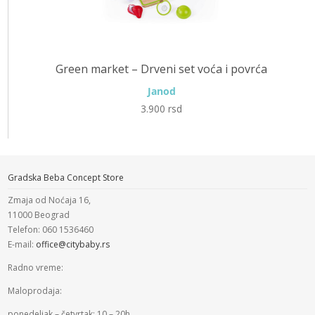
Green market – Drveni set voća i povrća
Janod
3.900
rsd
Gradska Beba Concept Store
Zmaja od Noćaja 16,
11000 Beograd
Telefon: 060 1536460
E-mail:
office@citybaby.rs
Radno vreme:
Maloprodaja:
ponedeljak – četvrtak: 10 – 20h