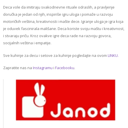
Deca vole da imitiraju svakodnevne rituale odraslih, a pravljenje
doručka je jedan od njih, inspiriše igru uloga i pomaže u razvoju
motoričkih veština, kreativnosti i mašte dece. Igranje uloga je igra koja
je oduvek fascinirala mališane. Deca koriste svoju maštu i kreativnost,
i stvaraju priču. Kroz ovakve igre deca rade na razvoju govora,
socijalnih veština i empatije.
Sve kuhinje za decu i setove za kuhinje pogledajte na ovom
LINKU.
Zapratite nas na
Instagramu
i
Facebooku
.