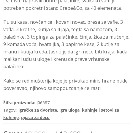
Da biste napravili dobre palačinke, svakako vam je
c
potreban pokretni stand Crepe&Co, sa 40 elemenata.
e
n
Tu su kasa, novčanice i kovani novac, presa za vafle, 3
j
vafla, 3 krofne, kutija sa 4 jaja, tegla sa namazom, 3
e
palačinke, 3 topinga za palačinke, činija, žica za mućenje,
n
9 komada voća, hvataljka, 3 papirne kese, 2 kutije za
o
hranu i kutija kreda. Jasno je da igri neće biti kraja, kada
0
mališani uđu u uloge i krenu da prave vrhunske
o
palačinke.
d
5
Kako se red mušterija koje je privukao miris hrane bude
povećavao, njihovo samopouzdanje će rasti.
Šifra proizvoda:
J06587
Tagovi:
igračke za dvoriste
,
igre uloga
,
kuhinje i setovi za
kuhinje
,
pijaca za decu