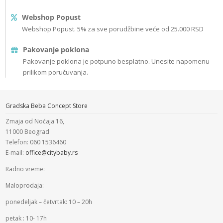
Webshop Popust
Webshop Popust. 5% za sve porudžbine veće od 25.000 RSD
Pakovanje poklona
Pakovanje poklona je potpuno besplatno. Unesite napomenu
prilikom poručuvanja.
Gradska Beba Concept Store
Zmaja od Noćaja 16,
11000 Beograd
Telefon: 060 1536460
E-mail:
office@citybaby.rs
Radno vreme:
Maloprodaja:
ponedeljak – četvrtak: 10 – 20h
petak : 10- 17h