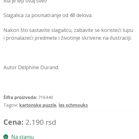
Ala je lep ovaj svet!
c
e
Slagalica za posmatranje od 48 delova.
n
j
Nakon što sastavite slagalicu, zabavite se koristeći lupu
e
i pronalazeći predmete i životinje skrivene na ilustraciji.
n
o
0
o
Autor Delphine Durand.
d
5
Šifra proizvoda:
716440
Tagovi:
kartonske puzzle
,
les schmouks
Cena:
2.190
rsd
Na stanju