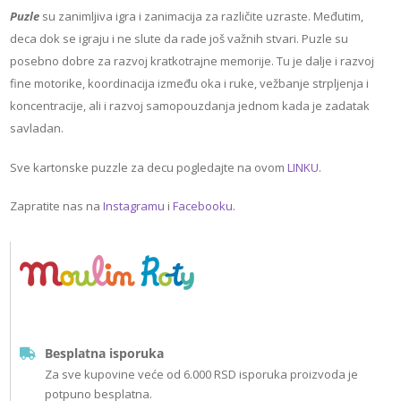
Puzle
su zanimljiva igra i zanimacija za različite uzraste. Međutim,
deca dok se igraju i ne slute da rade još važnih stvari. Puzle su
posebno dobre za razvoj kratkotrajne memorije. Tu je dalje i razvoj
fine motorike, koordinacija između oka i ruke, vežbanje strpljenja i
koncentracije, ali i razvoj samopouzdanja jednom kada je zadatak
savladan.
Sve kartonske puzzle za decu pogledajte na ovom
LINKU.
Zapratite nas na
Instagramu
i
Facebooku
.
Besplatna isporuka
Za sve kupovine veće od 6.000 RSD isporuka proizvoda je
potpuno besplatna.