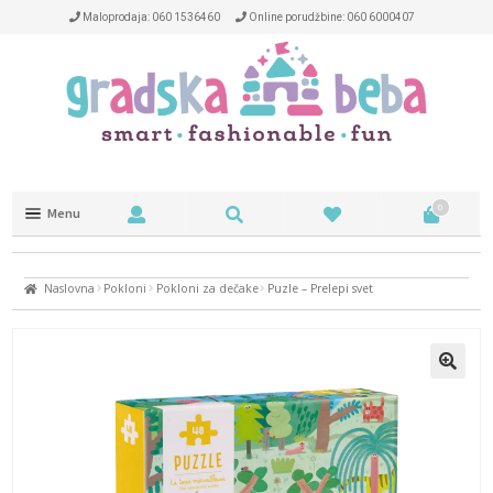
Maloprodaja: 060 1536460
Online porudžbine: 060 6000407
0
Menu
Trotineti i kacige
Naslovna
Pokloni
Pokloni za dečake
Puzle – Prelepi svet
NA OTVORENOM
NAOČARE
DEČIJA SOBA
HRANJENJE