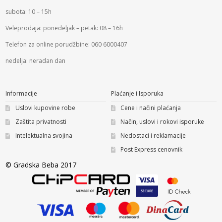
subota: 10 – 15h
Veleprodaja: ponedeljak – petak: 08 – 16h
Telefon za online porudžbine: 060 6000407
nedelja: neradan dan
Informacije
Plaćanje i Isporuka
Uslovi kupovine robe
Cene i načini plaćanja
Zaštita privatnosti
Način, uslovi i rokovi isporuke
Intelektualna svojina
Nedostaci i reklamacije
Post Express cenovnik
© Gradska Beba 2017