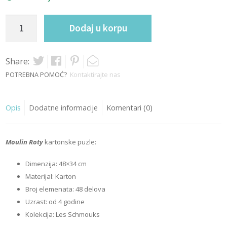
Puzle
Dodaj u korpu
-
Prelepi
svet
Share:
quantity
POTREBNA POMOĆ?
Kontaktirajte nas
Opis
Dodatne informacije
Komentari (0)
Moulin Roty
kartonske puzle:
Dimenzija: 48×34 cm
Materijal: Karton
Broj elemenata: 48 delova
Uzrast: od 4 godine
Kolekcija: Les Schmouks